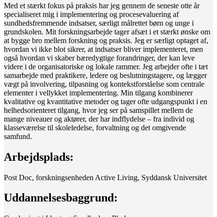
Med et stærkt fokus på praksis har jeg gennem de seneste otte år
specialiseret mig i implementering og procesevaluering af
sundhedsfremmende indsatser, særligt målrettet børn og unge i
grundskolen. Mit forskningsarbejde tager afsæt i et stærkt ønske om
at bygge bro mellem forskning og praksis. Jeg er særligt optaget af,
hvordan vi ikke blot sikrer, at indsatser bliver implementeret, men
også hvordan vi skaber bæredygtige forandringer, der kan leve
videre i de organisatoriske og lokale rammer. Jeg arbejder ofte i tæt
samarbejde med praktikere, ledere og beslutningstagere, og lægger
vægt på involvering, tilpasning og kontekstforståelse som centrale
elementer i vellykket implementering. Min tilgang kombinerer
kvalitative og kvantitative metoder og tager ofte udgangspunkt i en
helhedsorienteret tilgang, hvor jeg ser på samspillet mellem de
mange niveauer og aktører, der har indflydelse – fra individ og
klasseværelse til skoleledelse, forvaltning og det omgivende
samfund.
Arbejdsplads:
Post Doc, forskningsenheden Active Living, Syddansk Universitet
Uddannelsesbaggrund: